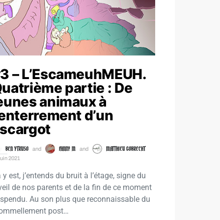
3 – L’EscameuhMEUH.
uatrième partie : De
eunes animaux à
’enterrement d’un
scargot
BEN YTRUSO
FANNY M
MATTHIEU GOBRECHT
and
and
juin 2021
 y est, j’entends du bruit à l’étage, signe du
veil de nos parents et de la fin de ce moment
spendu. Au son plus que reconnaissable du
ommellement post…