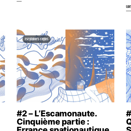
LIRE
ESCADAVRES EXQUIS
#2 – L’Escamonaute.
#
Cinquième partie :
Q
Errance spationautique
S