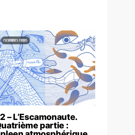
ESCADAVRES EXQUIS
2 – L’Escamonaute.
uatrième partie :
pleen atmosphérique