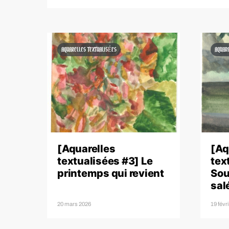
AQUARELLES TEXTUALISÉES
AQUAR
[Aquarelles
[Aq
textualisées #3] Le
tex
printemps qui revient
Sou
sal
20 mars 2026
19 févr