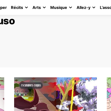
iper
Récits
Arts
Musique
Allez-y
L’ass
uso
ESCADAVRES EXQUIS