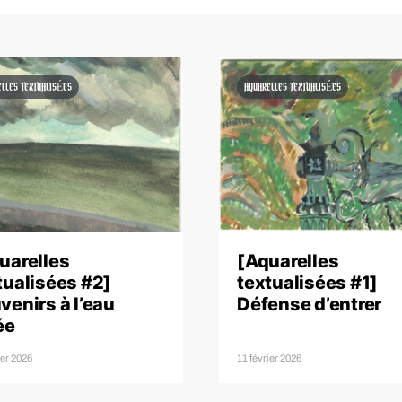
ELLES TEXTUALISÉES
AQUARELLES TEXTUALISÉES
uarelles
[Aquarelles
tualisées #2]
textualisées #1]
venirs à l’eau
Défense d’entrer
ée
ier 2026
11 février 2026