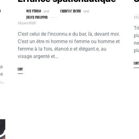
O
BEN YTRUSO
CANNELLE MEKKI
and
and
JULIEN PHILIPPON
15 
16 juin 2020
Tr
C’est celui de l’inconnu.e du bar, là, devant moi.
pl
C’est un être ni homme ni femme ou homme et
ne
femme à la fois, élancé.e et élégant.e, au
pl
visage argenté et…
LIRE
la
LIRE
ne
e…