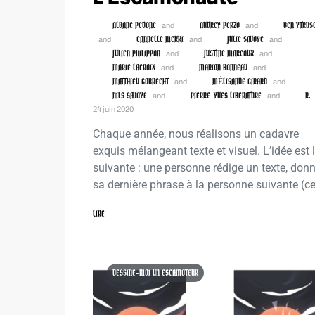
ALBANE PEDONE
AUDREY PERZO
BEN YTRUS
and
and
CANNELLE MEKKI
JULIE SAVOYE
and
and
and
JULIEN PHILIPPON
JUSTINE MARCOUX
and
and
MARIE LACROIX
MARION BONNEAU
and
and
MATTHIEU GOBRECHT
MÉLISANDE GIRARD
and
and
NILS SAVOYE
PIERRE-YVES LIBERATORE
R.
and
and
24 juin 2020
Chaque année, nous réalisons un cadavre
exquis mélangeant texte et visuel. L’idée est 
suivante : une personne rédige un texte, don
sa dernière phrase à la personne suivante (c
LIRE
DESSINE-MOI UN ESCAMOTEUR