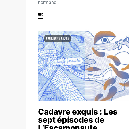
normand…
LIRE
ESCADAVRES EXQUIS
Cadavre exquis : Les
sept épisodes de
L’Escamonaute