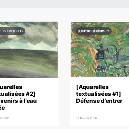
ELLES TEXTUALISÉES
AQUARELLES TEXTUALISÉES
uarelles
[Aquarelles
tualisées #2]
textualisées #1]
venirs à l’eau
Défense d’entrer
ée
ier 2026
11 février 2026