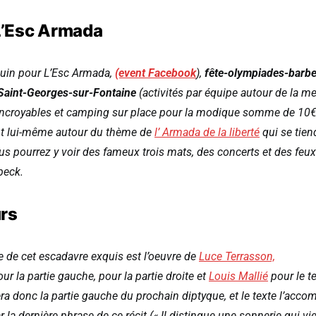
 L’Esc Armada
juin pour L’Esc Armada,
(event Facebook
),
fête-olympiades-barb
Saint-Georges-sur-Fontaine
(activités par équipe autour de la mer
incroyables et camping sur place pour la modique somme de 10
t lui-même autour du thème de
l’ Armada de la liberté
qui se tien
us pourrez y voir des fameux trois mats, des concerts et des feux 
peck.
urs
e de cet escadavre exquis est l’oeuvre de
Luce Terrasson,
our la partie gauche, pour la partie droite et
Louis Mallié
pour le te
ra donc la partie gauche du prochain diptyque, et le texte l’acc
a dernière phrase de ce récit (« Il distingue une sonnerie qui vi