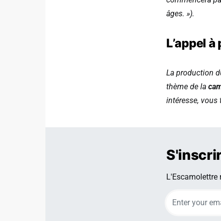
âges. »).
L’appel à 
La production 
thème de la
cam
intéresse, vous
S'inscri
L'Escamolettre r