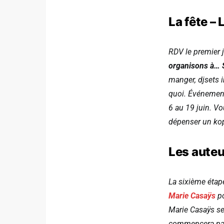
La fête –
RDV le premier 
organisons à… 
manger, djsets 
quoi. Événemen
6 au 19 juin. Vo
dépenser un ko
Les aute
La sixième étap
Marie Casaÿs
p
Marie Casaÿs se
commencera par l