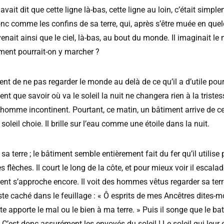
avait dit que cette ligne là-bas, cette ligne au loin, c’était simple
donc comme les confins de sa terre, qui, après s’être muée en qu
enait ainsi que le ciel, là-bas, au bout du monde. Il imaginait le
ent pourrait-on y marcher ?
ent de ne pas regarder le monde au delà de ce qu’il a d’utile pou
nt que savoir où va le soleil la nuit ne changera rien à la triste
’homme incontinent. Pourtant, ce matin, un bâtiment arrive de cett
 soleil choie. Il brille sur l’eau comme une étoile dans la nuit.
 sa terre ; le bâtiment semble entièrement fait du fer qu’il utilise
s flèches. Il court le long de la côte, et pour mieux voir il escala
ent s’approche encore. Il voit des hommes vêtus regarder sa terre
este caché dans le feuillage : « Ô esprits de mes Ancêtres dites-mo
e apporte le mal ou le bien à ma terre. » Puis il songe que le ba
 C’est donc assurément les envoyés du soleil ! Le soleil qui leur 