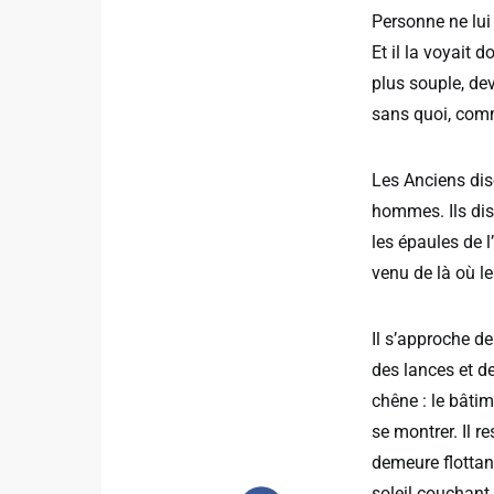
Personne ne lui 
Et il la voyait 
plus souple, dev
sans quoi, comm
Les Anciens dis
hommes. Ils dise
les épaules de l
venu de là où le
Il s’approche de
des lances et de
chêne : le bâtim
se montrer. Il r
demeure flottant
soleil couchant.