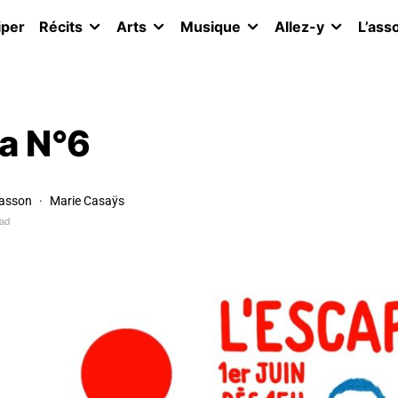
iper
Récits
Arts
Musique
Allez-y
L’ass
da N°6
rasson
Marie Casaÿs
ead