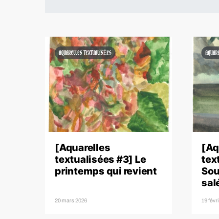
AQUARELLES TEXTUALISÉES
AQUAR
[Aquarelles
[Aq
textualisées #3] Le
tex
printemps qui revient
Sou
sal
20 mars 2026
19 févr