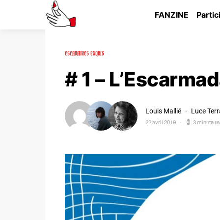
FANZINE
Partic
ESCADAVRES EXQUIS
# 1 – L’Escarma
Louis Mallié
Luce Ter
22 avril 2019
3 minute r