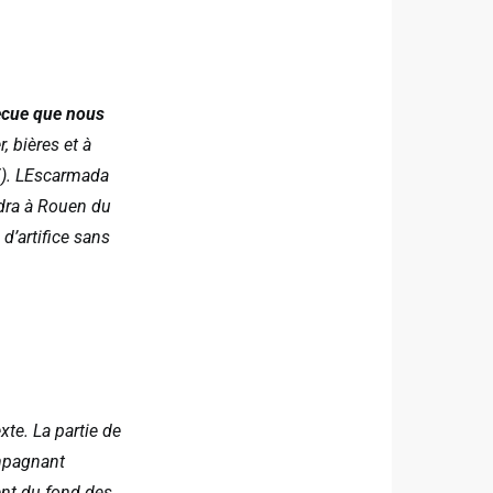
ecue que nous
, bières et à
€). LEscarmada
dra à Rouen du
d’artifice sans
xte. La partie de
ompagnant
ent du fond des