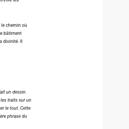
nt le chemin où
 le bâtiment
 divinité. Il
ait un dessin.
es traits sur un
r le tout. Cette
nière phrase du