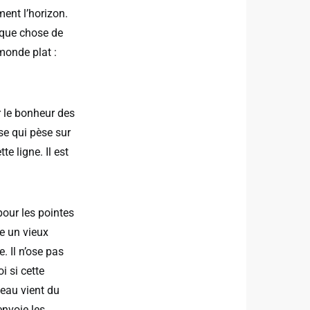
ment l’horizon.
elque chose de
 monde plat :
r le bonheur des
sse qui pèse sur
e ligne. Il est
 pour les pointes
de un vieux
. Il n’ose pas
i si cette
teau vient du
envoie les