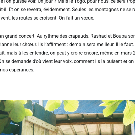
ue l’on puisse voir. Un jour ? Mais le Togo, pour nous, ce sera trop
dit-il. Et on se reverra, évidemment. Seules les montagnes ne se r
vent, les routes se croisent. On fait un vœux.
 un grand concert. Au rythme des crapauds, Rashad et Bouba son
nne leur chœur. Ils l’affirment : demain sera meilleur. Il le faut
fait, mais à les entendre, on peut y croire encore, même en mars 
On se demande d’où vient leur voix, comment ils la puisent et on s
 nos espérances.