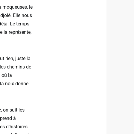
ns moqueuses, le
djolé.
Elle nous
 déjà. Le temps
se la représente,
 rien, juste la
 les chemins de
 où la
: la noix donne
 on suit les
pprend à
es d’histoires