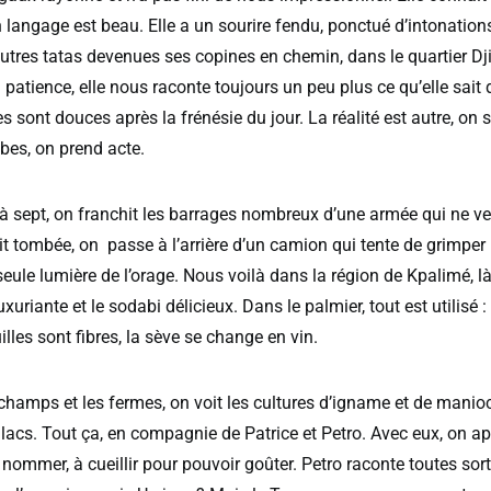
n langage est beau. Elle a un sourire fendu, ponctué d’intonatio
tres tatas devenues ses copines en chemin, dans le quartier Dji
patience, elle nous raconte toujours un peu plus ce qu’elle sait
ées sont douces après la frénésie du jour. La réalité est autre, on 
ibes, on prend acte.
à sept, on franchit les barrages nombreux d’une armée qui ne veut
it tombée, on
passe à l’arrière d’un camion qui tente de grimper
eule lumière de l’orage. Nous voilà dans la région de Kpalimé, là
uxuriante et le sodabi délicieux. Dans le palmier, tout est utilisé 
uilles sont fibres, la sève se change en vin.
champs et les fermes, on voit les cultures d’igname et de manioc,
 lacs. Tout ça, en compagnie de Patrice et Petro. Avec eux, on a
 nommer, à cueillir pour pouvoir goûter. Petro raconte toutes sort