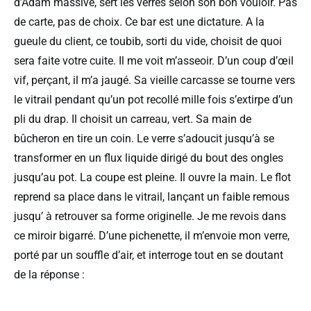
d’Adam massive, sert les verres selon son bon vouloir. Pas
de carte, pas de choix. Ce bar est une dictature. A la
gueule du client, ce toubib, sorti du vide, choisit de quoi
sera faite votre cuite. Il me voit m’asseoir. D’un coup d’œil
vif, perçant, il m’a jaugé. Sa vieille carcasse se tourne vers
le vitrail pendant qu’un pot recollé mille fois s’extirpe d’un
pli du drap. Il choisit un carreau, vert. Sa main de
bûcheron en tire un coin. Le verre s’adoucit jusqu’à se
transformer en un flux liquide dirigé du bout des ongles
jusqu’au pot. La coupe est pleine. Il ouvre la main. Le flot
reprend sa place dans le vitrail, lançant un faible remous
jusqu’ à retrouver sa forme originelle. Je me revois dans
ce miroir bigarré. D’une pichenette, il m’envoie mon verre,
porté par un souffle d’air, et interroge tout en se doutant
de la réponse :