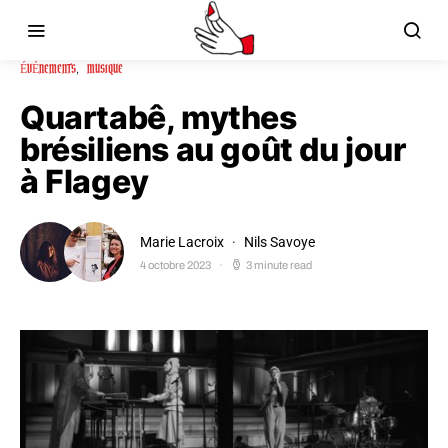
ÉVÉNEMENTS
MUSIQUE
Quartabê, mythes
brésiliens au goût du jour
à Flagey
Marie Lacroix
Nils Savoye
4 octobre 2023
3 minute read