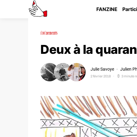
FANZINE
Partic
ÉVÉNEMENTS
Deux à la quaran
Julie Savoye
Julien P
2 février 2018
3 minute r