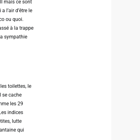
ll mais ce sont
 l’air d’être le
co ou quoi.
ssé à la trappe
 la sympathie
es toilettes, le
l se cache
comme les 29
Les indices
tes, lutte
rantaine qui