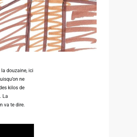
 la douzaine, ici
puisqu’on ne
des kilos de
. La
n va te dire.