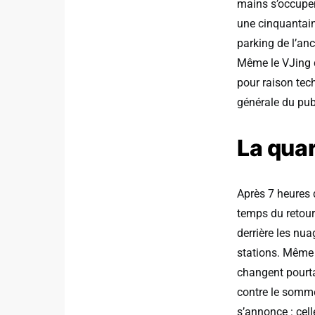
mains s’occupen
une cinquantaine
parking de l’an
Même le VJing q
pour raison tech
générale du pub
La quar
Après 7 heures de
temps du retour
derrière les nua
stations. Même j
changent pourtan
contre le sommei
s’annonce : cel