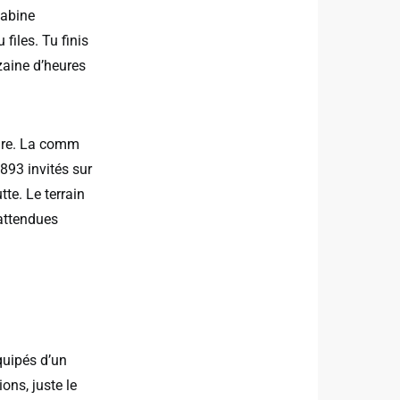
cabine
files. Tu finis
zaine d’heures
lture. La comm
893 invités sur
te. Le terrain
 attendues
quipés d’un
ons, juste le