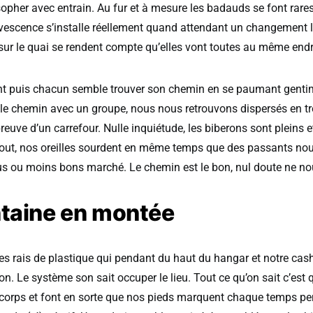
opher avec entrain. Au fur et à mesure les badauds se font rares 
rvescence s’installe réellement quand attendant un changement 
ur le quai se rendent compte qu’elles vont toutes au même endr
t puis chacun semble trouver son chemin en se paumant gentime
le chemin avec un groupe, nous nous retrouvons dispersés en tro
reuve d’un carrefour. Nulle inquiétude, les biberons sont pleins e
tout, nos oreilles sourdent en même temps que des passants no
plus ou moins bons marché. Le chemin est le bon, nul doute ne no
taine en montée
s rais de plastique qui pendant du haut du hangar et notre cas
on. Le système son sait occuper le lieu. Tout ce qu’on sait c’est
corps et font en sorte que nos pieds marquent chaque temps pe