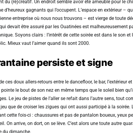
t du (ré)créatif. Un endroit semble avoir été ameublé pour le chi
 d’heureux gagnants qui l’occupent. L’espace en extérieur – qui a
cienne entreprise où nous nous trouvons – est vierge de toute dé
ui devait être assuré par les Ouatinées est malheureusement pa
nique. Soyons clairs : l’intérêt de cette soirée est dans le son et
lic. Mieux vaut l’aimer quand ils sont 2000.
antaine persiste et signe
 ces doux allers-retours entre le dancefloor, le bar, l’extérieur et l
 pointe le bout de son nez en même temps que le soleil bien qu’i
ges. Le jeu de pistes de l’aller se refait dans l’autre sens, tout 
eu que de croiser les zigues qui ont aussi participé à la soirée. 
t cette fois-ci : chaussures et pas de pantalon boueux, yeux peti
l. On arrive, on dort, on se lève. C’est alors une toute autre qua
le du dimanche.