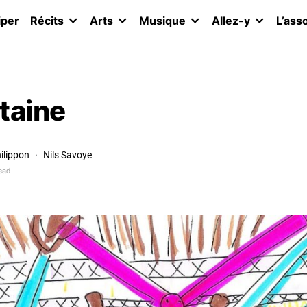
iper
Récits
Arts
Musique
Allez-y
L’ass
taine
hilippon
Nils Savoye
ead