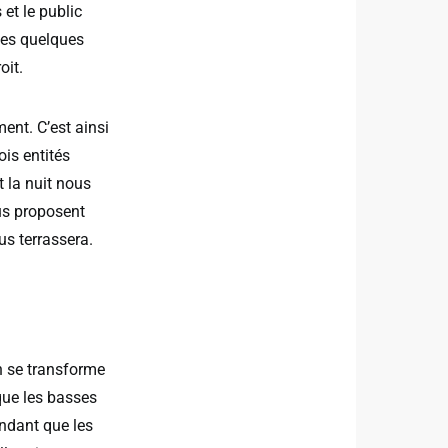
et le public
les quelques
oit.
nt. C’est ainsi
is entités
t la nuit nous
us proposent
us terrassera.
h se transforme
 que les basses
ndant que les