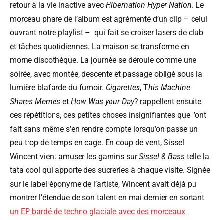
retour à la vie inactive avec
Hibernation Hyper Nation
. Le
morceau phare de l’album est agrémenté d’un clip – celui
ouvrant notre playlist – qui fait se croiser lasers de club
et tâches quotidiennes. La maison se transforme en
morne discothèque. La journée se déroule comme une
soirée, avec montée, descente et passage obligé sous la
lumière blafarde du fumoir.
Cigarettes
, T
his Machine
Shares Memes
et
How Was your Day
? rappellent ensuite
ces répétitions, ces petites choses insignifiantes que l’ont
fait sans même s’en rendre compte lorsqu’on passe un
peu trop de temps en cage. En coup de vent, Sissel
Wincent vient amuser les gamins sur
Sissel & Bass
telle la
tata cool qui apporte des sucreries à chaque visite. Signée
sur le label éponyme de l’artiste, Wincent avait déjà pu
montrer l’étendue de son talent en mai dernier en sortant
un EP bardé de techno glaciale avec des morceaux