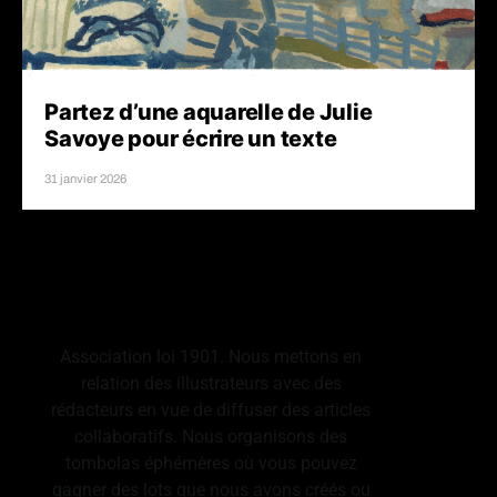
Partez d’une aquarelle de Julie
Savoye pour écrire un texte
31 janvier 2026
© L'ESCAMOTEUR
Association loi 1901. Nous mettons en
relation des illustrateurs avec des
rédacteurs en vue de diffuser des articles
collaboratifs. Nous organisons des
tombolas éphémères où vous pouvez
gagner des lots que nous avons créés ou