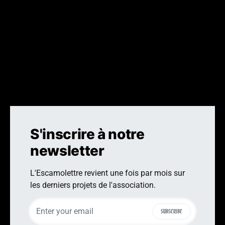
UN TEXTE :
Marie Lacroix
UN VISUEL :
Eglise du Christ ressuscité à Strasbourg,
construite en lieu et place d’un ancien château d’eau
démoli vers 1960. Photographié par Nelly Monnier et Eric
Tabuchi dans le cadre de l’Atlas des Régions Naturelles.
S'inscrire à notre
newsletter
L'Escamolettre revient une fois par mois sur
les derniers projets de l'association.
SUBSCRIBE