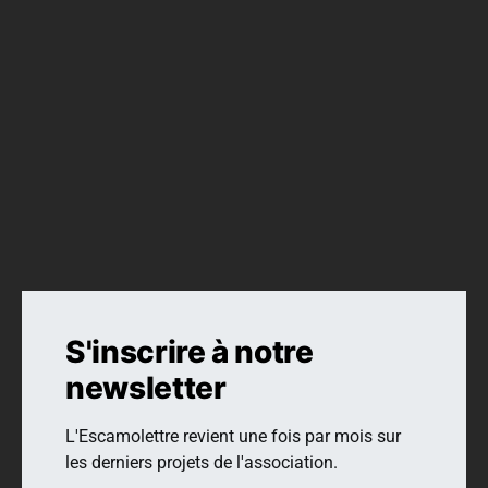
UN TEXTE :
Albane Pedone
UN VISUEL :
Photographie prise par Albane Pedone avec
son jetable Kodak
Cette lecture vous a plu ? C’est la deuxième carte postale
d’Albane, vous pouvez lire la première
ici
.
S'inscrire à notre
newsletter
L'Escamolettre revient une fois par mois sur
les derniers projets de l'association.