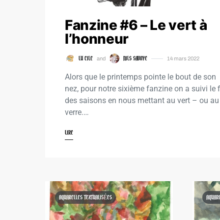
Fanzine #6 – Le vert à
l’honneur
LU CILE
NILS SAVOYE
and
14 mars 2022
Alors que le printemps pointe le bout de son
nez, pour notre sixième fanzine on a suivi le f
des saisons en nous mettant au vert – ou au
verre.…
LIRE
AQUARELLES TEXTUALISÉES
AQUAR