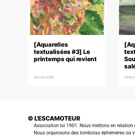
[Aquarelles
[Aq
textualisées #3] Le
tex
printemps qui revient
Sou
sal
20 mars 2026
19 févr
© L'ESCAMOTEUR
Association loi 1901. Nous mettons en relation d
Nous organisons des tombolas éphémères où vo