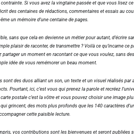
contrainte. Si vous avez la vingtaine passée et que vous lisez ce t
écrit des centaines de rédactions, commentaires et essais au cour
 même un mémoire d’une centaine de pages.
ssible, sans que cela en devienne un métier pour autant, d’écrire sa
imple plaisir de raconter, de transmettre ? Voilà ce qu’incarne ce 
z partager un moment en racontant ce que vous voulez, sans dest
imple idée de vous remémorer un beau moment.
s sont des duos alliant un son, un texte et un visuel réalisés pa
cts. Pourtant, ici, c’est vous qui prenez la parole et recréez l’uni
carte postale c’est la vôtre et vous pouvez choisir une image plus
 qui grincent, des mots plus profonds que les 140 caractères d’u
compagner cette paisible lecture.
pris, vos contributions sont les bienvenues et seront publiées su