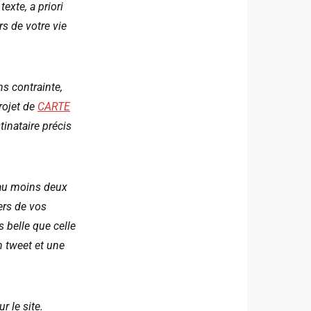
exte, a priori
s de votre vie
ns contrainte,
projet de
CARTE
inataire précis
r au moins deux
vers de vos
 belle que celle
n tweet et une
r le site.