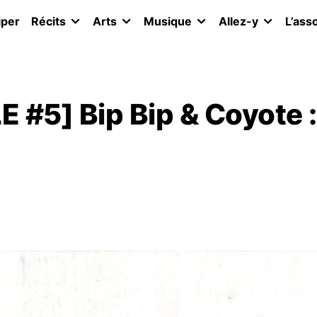
iper
Récits
Arts
Musique
Allez-y
L’ass
#5] Bip Bip & Coyote :