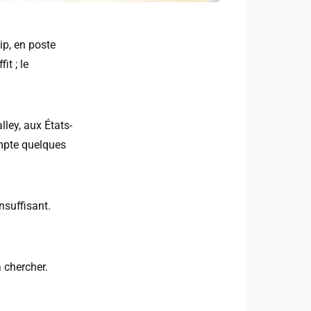
ip, en poste
it ; le
ley, aux États-
ompte quelques
nsuffisant.
a chercher.