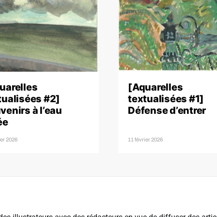
uarelles
[Aquarelles
tualisées #2]
textualisées #1]
venirs à l’eau
Défense d’entrer
ée
ier 2026
11 février 2026