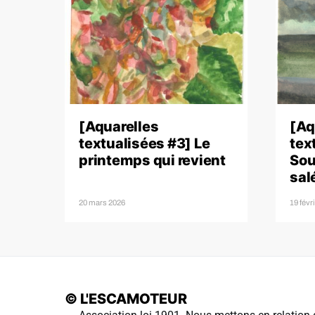
[Aquarelles
[Aq
textualisées #3] Le
tex
printemps qui revient
Sou
sal
20 mars 2026
19 févr
© L'ESCAMOTEUR