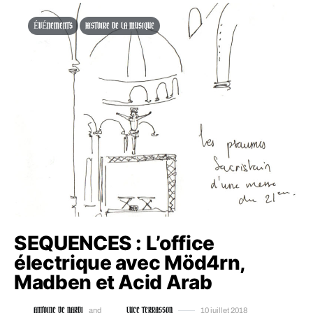
ÉVÉNEMENTS
HISTOIRE DE LA MUSIQUE
SEQUENCES : L’office
électrique avec Möd4rn,
Madben et Acid Arab
ANTOINE DE NARDI
LUCE TERRASSON
and
10 juillet 2018