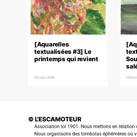
[Aquarelles
[Aq
textualisées #3] Le
tex
printemps qui revient
Sou
sal
20 mars 2026
19 févr
© L'ESCAMOTEUR
Association loi 1901. Nous mettons en relation d
Nous organisons des tombolas éphémères où vo