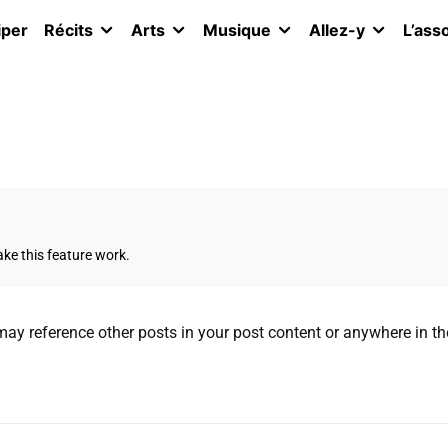
iper
Récits
Arts
Musique
Allez-y
L’ass
ke this feature work.
may reference other posts in your post content or anywhere in the