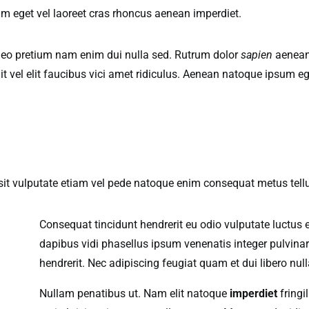
tium eget vel laoreet cras rhoncus aenean imperdiet.
leo pretium nam enim dui nulla sed. Rutrum dolor
sapien
aenean 
t vel elit faucibus vici amet ridiculus. Aenean natoque ipsum eg
 sit vulputate etiam vel pede natoque enim consequat metus tell
Consequat tincidunt hendrerit eu odio vulputate luctus 
dapibus vidi phasellus ipsum venenatis integer pulvinar
hendrerit. Nec adipiscing feugiat quam et dui libero nu
Nullam penatibus ut. Nam elit natoque
imperdiet
fringi