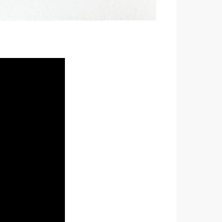
igramme. La
ualité
ici
.
la disposition