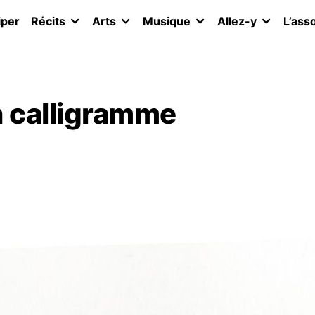
iper
Récits
Arts
Musique
Allez-y
L’ass
 calligramme