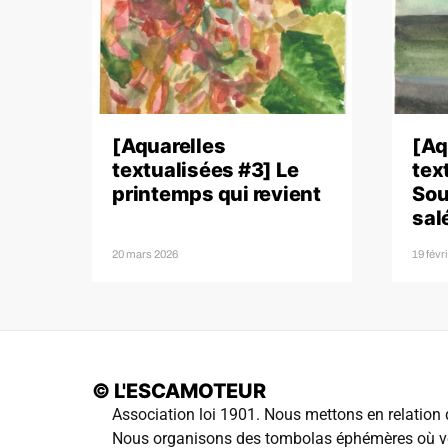
[Aquarelles
[Aq
textualisées #3] Le
tex
printemps qui revient
Sou
sal
20 mars 2026
19 févr
© L'ESCAMOTEUR
Association loi 1901. Nous mettons en relation d
Nous organisons des tombolas éphémères où vo