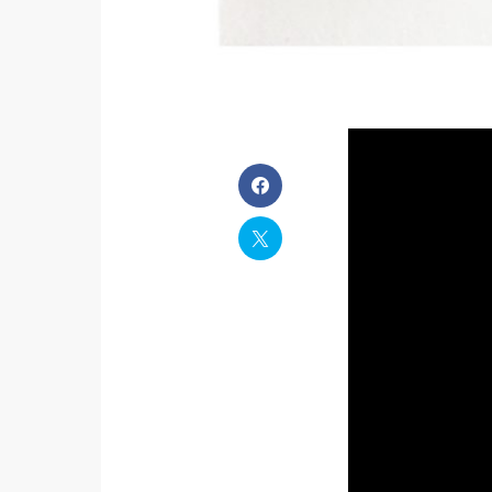
A vous de retro
solution est en 
Un son :
Byzant
Un texte :
Calli
forme un dessin