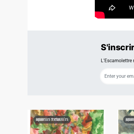
Son complice es
S'inscri
L'Escamolettre r
AQUARELLES TEXTUALISÉES
AQUAR