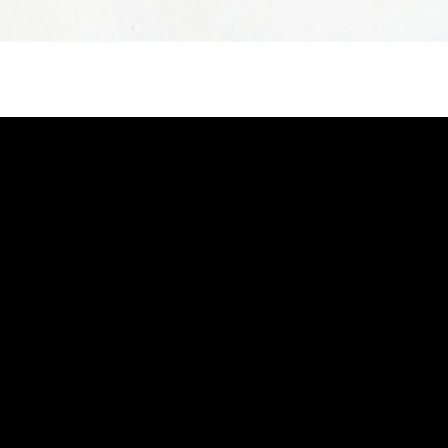
uver ce que Julien Philippon a voulu vous dire à travers ce call
bas d’article au cas où !
ine Blockchain de Kabylie Minogue. Vous pouvez suivre son act
gramme de Julien Philippon. Un calligramme
est un poème dont 
 : ici, L’Escamoteur du tableau de Jérôme Bosch.