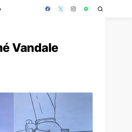
o
mé Vandale