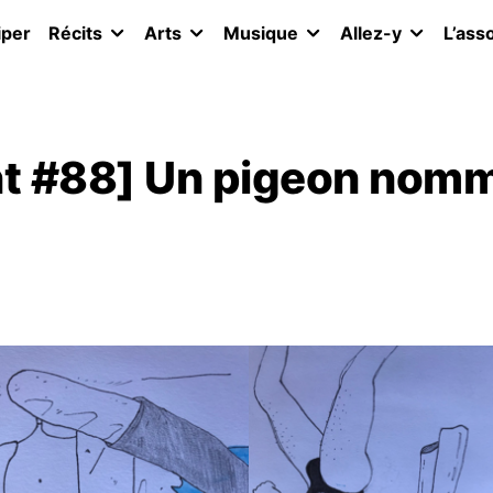
iper
Récits
Arts
Musique
Allez-y
L’ass
nt #88] Un pigeon nom