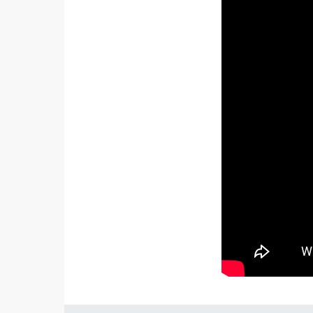
PS : Si vous so
l’envoyer ensui
Un son :
Stool 
mélangeant ryth
dans notre podc
Un texte : Matt
Un visuel : Mat