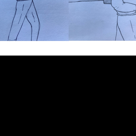
ppelons
escamoprint
, c’est cette mini BD qu’on peut réaliser à part
écoupe et replie pour former les six étapes d’une histoire. Aujourd
eu Gobrecht avec un pigeon pas comme les autres. Ou alors com
pas trop.
ers la droite pour découvrir l’histoire dans le bon sens, et rendez
comment imprimer celle-ci ou même, comme Matthieu, faire votr