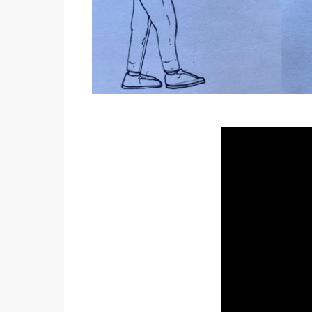
Ce que nous a
A4 qu’on plie, d
tour de Matthi
autres, on sait 
Faites défiler v
pour découvrir 
BD !