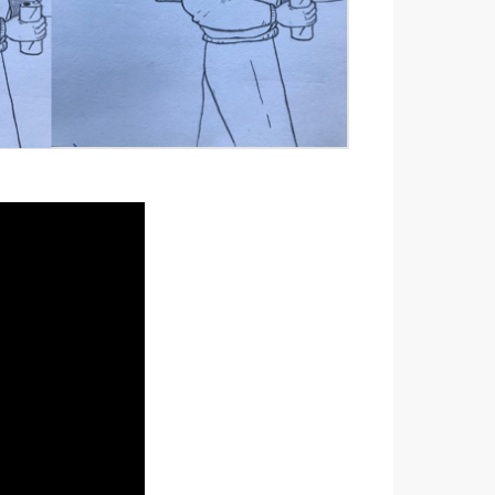
ir d’une feuille
’hui, c’est au
me tous les
-vous plus bas
e propre mini