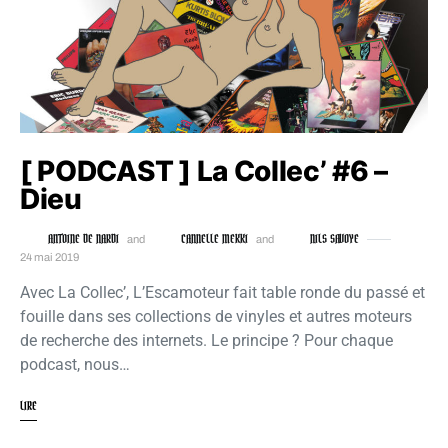
[ PODCAST ] La Collec’ #6 –
Dieu
ANTOINE DE NARDI
CANNELLE MEKKI
NILS SAVOYE
and
and
24 mai 2019
Avec La Collec’, L’Escamoteur fait table ronde du passé et
fouille dans ses collections de vinyles et autres moteurs
de recherche des internets. Le principe ? Pour chaque
podcast, nous…
LIRE