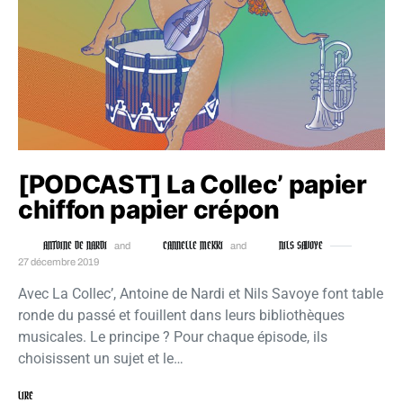
[PODCAST] La Collec’ papier
chiffon papier crépon
ANTOINE DE NARDI
CANNELLE MEKKI
NILS SAVOYE
and
and
27 décembre 2019
Avec La Collec’, Antoine de Nardi et Nils Savoye font table
ronde du passé et fouillent dans leurs bibliothèques
musicales. Le principe ? Pour chaque épisode, ils
choisissent un sujet et le…
LIRE