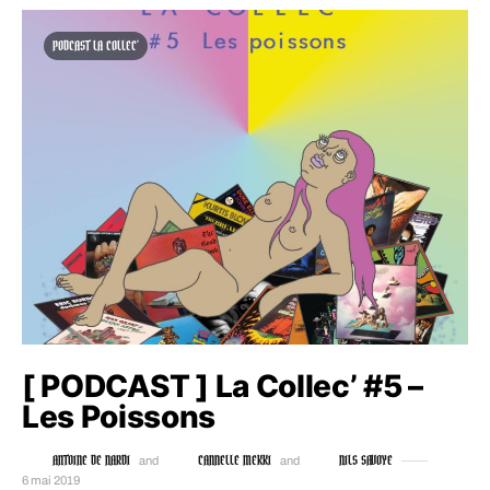
PODCAST LA COLLEC'
[ PODCAST ] La Collec’ #5 –
Les Poissons
ANTOINE DE NARDI
CANNELLE MEKKI
NILS SAVOYE
and
and
6 mai 2019