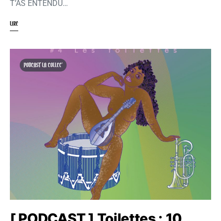
T’AS ENTENDU…
LIRE
PODCAST LA COLLEC'
[ PODCAST ] Toilettes : 10