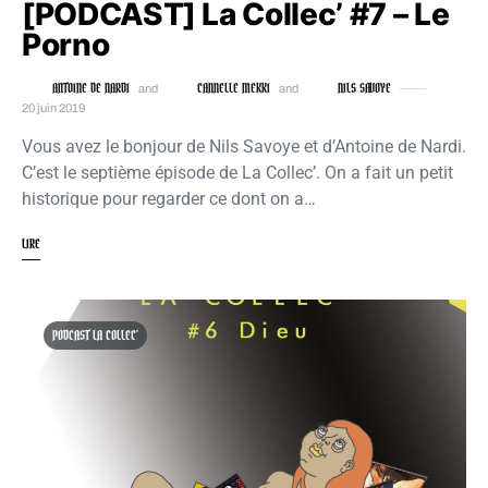
[PODCAST] La Collec’ #7 – Le
Porno
ANTOINE DE NARDI
CANNELLE MEKKI
NILS SAVOYE
and
and
20 juin 2019
Vous avez le bonjour de Nils Savoye et d’Antoine de Nardi.
C’est le septième épisode de La Collec’. On a fait un petit
historique pour regarder ce dont on a…
LIRE
PODCAST LA COLLEC'