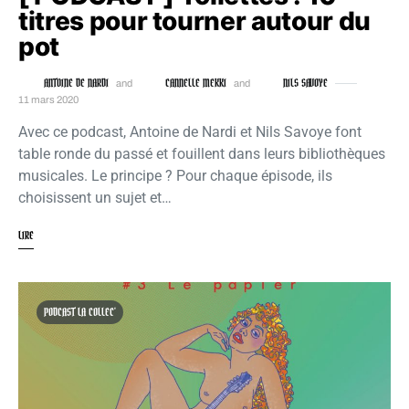
titres pour tourner autour du
pot
ANTOINE DE NARDI
CANNELLE MEKKI
NILS SAVOYE
and
and
11 mars 2020
Avec ce podcast, Antoine de Nardi et Nils Savoye font
table ronde du passé et fouillent dans leurs bibliothèques
musicales. Le principe ? Pour chaque épisode, ils
choisissent un sujet et…
LIRE
PODCAST LA COLLEC'